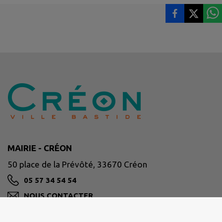
MAIRIE - CRÉON
50 place de la Prévôté, 33670 Créon
05 57 34 54 54
NOUS CONTACTER
M'Y RENDRE