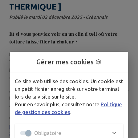
THERMIQUE ]
Publié le mardi 02 décembre 2025 - Créonnais
𝐄𝐭 𝐬𝐢 𝐯𝐨𝐮𝐬 𝐩𝐨𝐮𝐯𝐢𝐞𝐳 𝐯𝐨𝐢𝐫 𝐞𝐧 𝐮𝐧 𝐜𝐥𝐢𝐧 𝐝’œ𝐢𝐥 𝐨𝐮̀ 𝐯𝐨𝐭𝐫𝐞
𝐭𝐨𝐢𝐭𝐮𝐫𝐞 𝐥𝐚𝐢𝐬𝐬𝐞 𝐟𝐢𝐥𝐞𝐫 𝐥𝐚 𝐜𝐡𝐚𝐥𝐞𝐮𝐫 ?
Les communautés de communes et le Pôle
Gérer mes cookies 🍪
Territorial du Cœur Entre-deux-Mers lancent «
Mon projet isolation – Mon simulateur thermique
» : un outil simple, gratuit et accessible à tous.
Ce site web utilise des cookies. Un cookie est
un petit fichier enregistré sur votre terminal
À partir de votre adresse, il estime la performance
lors de la visite sur le site.
thermique de votre toiture et repère les zones de
Pour en savoir plus, consultez notre
Politique
déperdition.
de gestion des cookies
.
𝐓𝐞𝐬𝐭𝐞𝐳 𝐯𝐨𝐭𝐫𝐞 𝐭𝐨𝐢𝐭𝐮𝐫𝐞 𝐞𝐧 𝐪𝐮𝐞𝐥𝐪𝐮𝐞𝐬 𝐬𝐞𝐜𝐨𝐧𝐝𝐞𝐬
https://www.coeurentre2mers.com/mon-projet-
Obligatoire
isolation