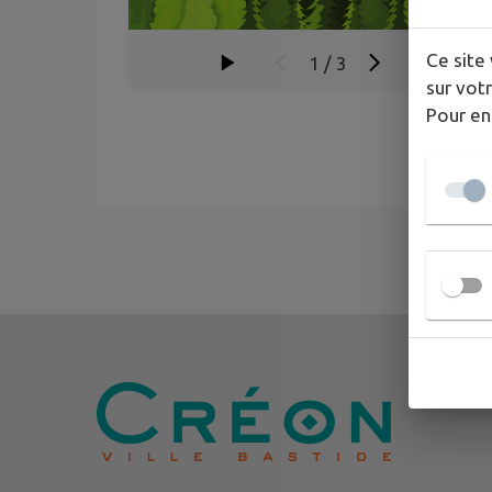
Ce site 
1
/
3
sur votr
Pour en