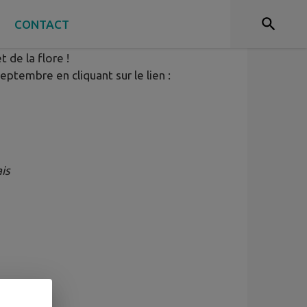
S
CONTACT
 de la flore !
ptembre en cliquant sur le lien :
is