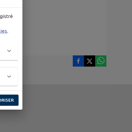
gistré
kies
.
ORISER