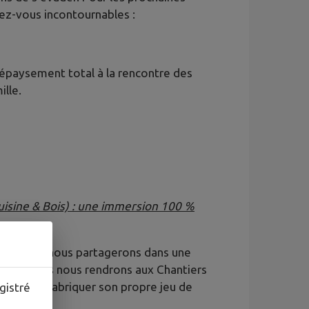
ez-vous incontournables :
épaysement total à la rencontre des
ille.
Cuisine & Bois) : une immersion 100 %
repas que nous partagerons dans une
lité, nous nous rendrons aux Chantiers
 pourra y fabriquer son propre jeu de
gistré