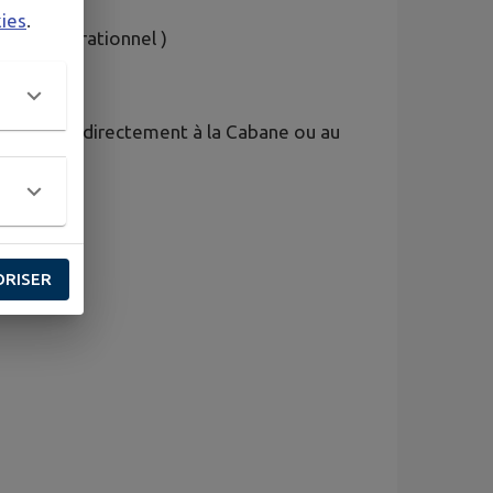
kies
.
ntergénérationnel )
vos places directement à la Cabane ou au
ORISER