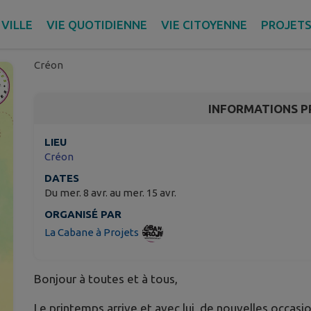
Escapades en Famille 
fabrication de jeux en 
VILLE
VIE QUOTIDIENNE
VIE CITOYENNE
PROJET
Créon
INFORMATIONS P
LIEU
Créon
DATES
Du mer. 8 avr. au mer. 15 avr.
ORGANISÉ PAR
La Cabane à Projets
Bonjour à toutes et à tous,
Le printemps arrive et avec lui, de nouvelles occasi