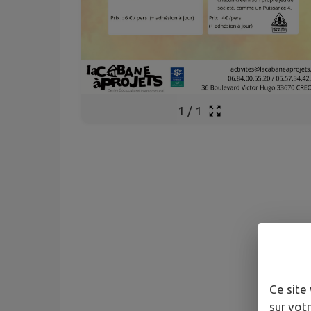
1
/
1
Ce site 
sur votr