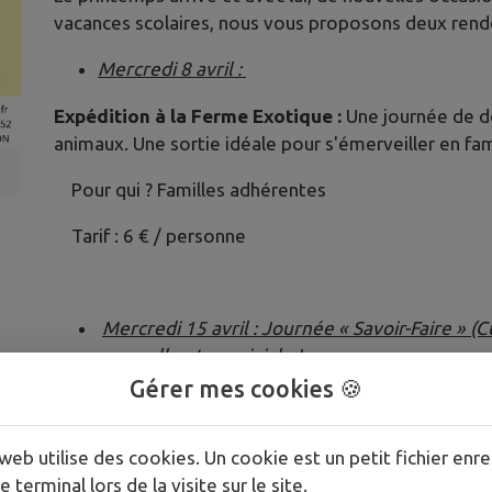
vacances scolaires, nous vous proposons deux rend
Mercredi 8 avril :
Expédition à la Ferme Exotique :
Une journée de d
animaux. Une sortie idéale pour s'émerveiller en fam
Pour qui ? Familles adhérentes
Tarif : 6 € / personne
Mercredi 15 avril :
Journée « Savoir-Faire » (
manuelle et conviviale !
Gérer mes cookies 🍪
Le matin, nous préparerons ensemble un délicieux 
ambiance chaleureuse. Après ce moment de convivia
Tramasset, à le Tourne, pour un atelier bois. Chacun
web utilise des cookies. Un cookie est un petit fichier enre
société en bois, type Puissance 4.
e terminal lors de la visite sur le site.