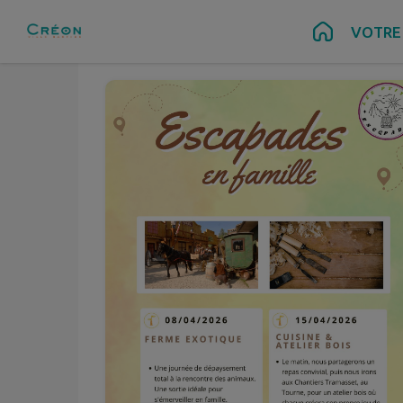
Avr.
Avr.
08
15
Contenu
Menu
Recherche
Pied de page
VOTRE 
au
Mer.
Mer.