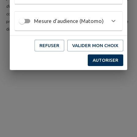
du transport, du stockage et de la distribution d'eau destinée à la
consommation humaine »
. L’article
L. 2224-7-1
du CGCT pose le
Mesure d'audience (Matomo)
principe d’une compétence obligatoire des communes en matière de
distribution d’eau potable.
REFUSER
VALIDER MON CHOIX
AUTORISER