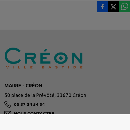
MAIRIE - CRÉON
50 place de la Prévôté, 33670 Créon
05 57 34 54 54
NOUS CONTACTER
M'Y RENDRE