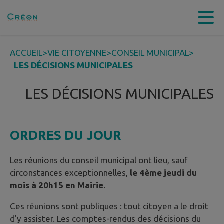
Contenu
Menu
Recherche
Pied de page
ACCUEIL
>
VIE CITOYENNE
>
CONSEIL MUNICIPAL
>
LES DÉCISIONS MUNICIPALES
LES DÉCISIONS MUNICIPALES
ORDRES DU JOUR
Les réunions du conseil municipal ont lieu, sauf
circonstances exceptionnelles,
le 4ème jeudi du
mois à 20h15 en Mairie
.
Ces réunions sont publiques : tout citoyen a le droit
d'y assister. Les comptes-rendus des décisions du