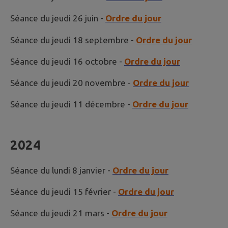
Séance du jeudi 26 juin -
Ordre du jour
Séance du jeudi 18 septembre -
Ordre du jour
Séance du jeudi 16 octobre -
Ordre du jour
Séance du jeudi 20 novembre -
Ordre du jour
Séance du jeudi 11 décembre -
Ordre du jour
2024
Séance du lundi 8 janvier -
Ordre du jour
Séance du jeudi 15 février -
Ordre du jour
Séance du jeudi 21 mars -
Ordre du jour