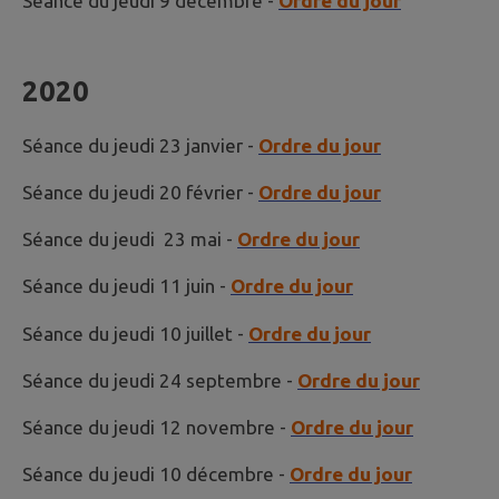
Séance du jeudi 9 décembre -
Ordre du jour
2020
Séance du jeudi 23 janvier -
Ordre du jour
Séance du jeudi 20 février -
Ordre du jour
Séance du jeudi 23 mai -
Ordre du jour
Séance du jeudi 11 juin -
Ordre du jour
Séance du jeudi 10 juillet -
Ordre du jour
Séance du jeudi 24 septembre -
Ordre du jour
Séance du jeudi 12 novembre -
Ordre du jour
Séance du jeudi 10 décembre -
Ordre du jour