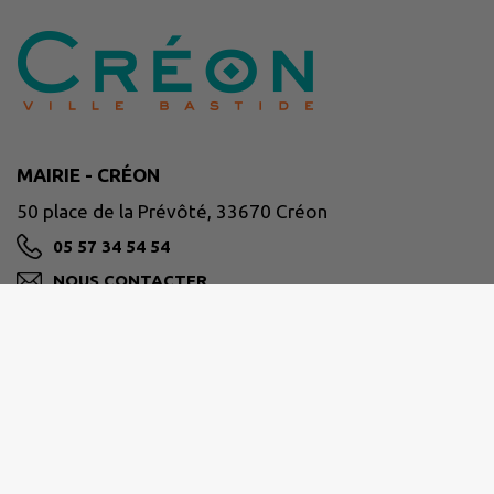
MAIRIE - CRÉON
50 place de la Prévôté, 33670 Créon
05 57 34 54 54
NOUS CONTACTER
M'Y RENDRE
www.mairie-creon.fr