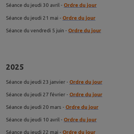
Séance du jeudi 30 avril -
Ordre du jour
Séance du jeudi 21 mai -
Ordre du jour
Séance du vendredi 5 juin -
Ordre du jour
2025
Séance du jeudi 23 janvier -
Ordre du jour
Séance du jeudi 27 février -
Ordre du jour
Séance du jeudi 20 mars -
Ordre du jour
Séance du jeudi 10 avril -
Ordre du jour
Séance du jeudi 22 mai -
Ordre du jour