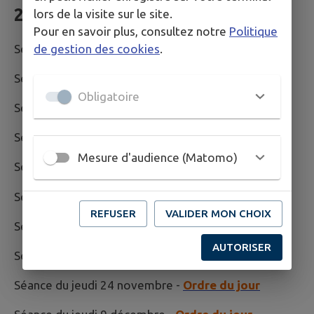
2021
lors de la visite sur le site.
Pour en savoir plus, consultez notre
Politique
de gestion des cookies
.
Séance du jeudi 7 janvier -
Ordre du jour
Séance du jeudi 25 février -
Ordre du jour
Obligatoire
Séance du jeudi 25 mars -
Ordre du jour
Séance du jeudi 6 avril -
Ordre du jour
Mesure d'audience (Matomo)
Séance du jeudi 20 mai -
Ordre du jour
Séance du jeudi 24 juin -
Ordre du jour
REFUSER
VALIDER MON CHOIX
Séance du jeudi 9 septembre -
Ordre du jour
AUTORISER
Séance du jeudi 14 octobre -
Ordre du jour
Séance du jeudi 24 novembre -
Ordre du jour