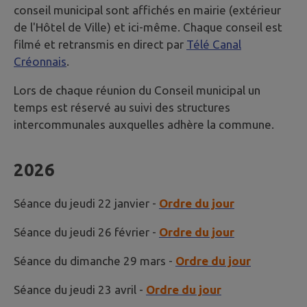
conseil municipal sont affichés en mairie (extérieur
de l'Hôtel de Ville) et ici-même. Chaque conseil est
filmé et retransmis en direct par
Télé Canal
Créonnais
.
Lors de chaque réunion du Conseil municipal un
temps est réservé au suivi des structures
intercommunales auxquelles adhère la commune.
2026
Séance du jeudi 22 janvier -
Ordre du jour
Séance du jeudi 26 février -
Ordre du jour
Séance du dimanche 29 mars -
Ordre du jour
Séance du jeudi 23 avril -
Ordre du jour